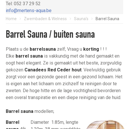
Tel: 052 37 29 52
info@mertens-aqua.be
Home
Zwembaden & Welness
Sauna's
Barrel Sauna
Barrel Sauna / buiten sauna
Plaats u de
barrelsauna
zelf; Vraag u
korting
! ! !
Elke
barrel sauna
is vakkundig met de hand gemaakt en
oogt heel elegant. Ze is gemaakt uit het beste, zorgvuldig
gekozen
Canadees Red Ceder hout
. Veelvuldig gebruik
zorgt voor een gezonde geest in een gezond lichaam. Het
is eigen aan het lichaam om zichzelf te reinigen door te
zweten. De hoge hitte en de lage vochtigheid bevorderen
een overal transpiratie en een diepe reiniging van de huid.
Barrel sauna
modellen;
Barrel
Diameter 1.85m, lengte