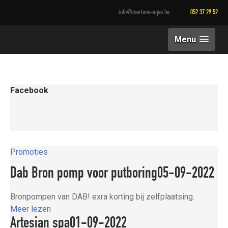
info@mertens-aqua.be
052 37 29 52
Menu
Facebook
Promoties
Dab Bron pomp voor putboring
05-09-2022
Bronpompen van DAB! exra korting bij zelfplaatsing.
Meer lezen
Artesian spa
01-09-2022