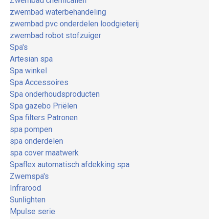
Zwembad chemicaliën
zwembad waterbehandeling
zwembad pvc onderdelen loodgieterij
zwembad robot stofzuiger
Spa's
Artesian spa
Spa winkel
Spa Accessoires
Spa onderhoudsproducten
Spa gazebo Priëlen
Spa filters Patronen
spa pompen
spa onderdelen
spa cover maatwerk
Spaflex automatisch afdekking spa
Zwemspa's
Infrarood
Sunlighten
Mpulse serie