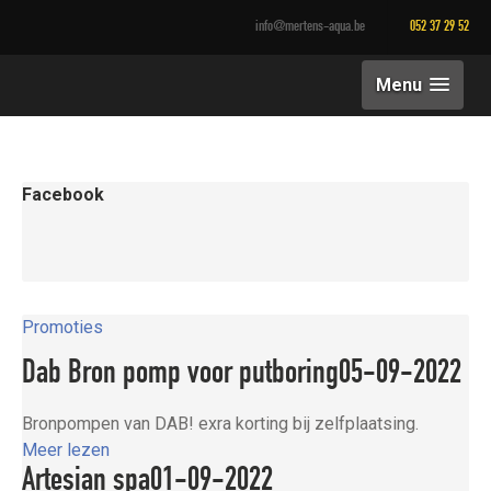
info@mertens-aqua.be
052 37 29 52
Menu
Facebook
Promoties
Dab Bron pomp voor putboring
05-09-2022
Bronpompen van DAB! exra korting bij zelfplaatsing.
Meer lezen
Artesian spa
01-09-2022