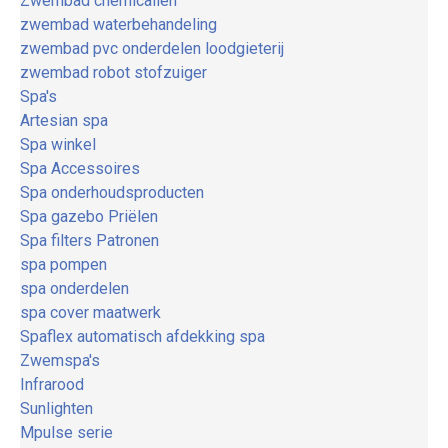
Zwembad chemicaliën
zwembad waterbehandeling
zwembad pvc onderdelen loodgieterij
zwembad robot stofzuiger
Spa's
Artesian spa
Spa winkel
Spa Accessoires
Spa onderhoudsproducten
Spa gazebo Priëlen
Spa filters Patronen
spa pompen
spa onderdelen
spa cover maatwerk
Spaflex automatisch afdekking spa
Zwemspa's
Infrarood
Sunlighten
Mpulse serie