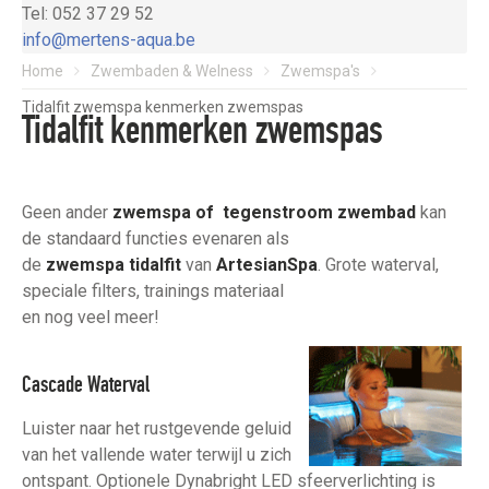
Tel: 052 37 29 52
info@mertens-aqua.be
Home
Zwembaden & Welness
Zwemspa's
Tidalfit zwemspa kenmerken zwemspas
Tidalfit kenmerken zwemspas
Geen ander
zwemspa of tegenstroom zwembad
kan
de standaard functies evenaren als
de
zwemspa tidalfit
van
ArtesianSpa
. Grote waterval,
speciale filters, trainings materiaal
en nog veel meer!
Cascade Waterval
Luister naar het rustgevende geluid
van het vallende water terwijl u zich
ontspant. Optionele Dynabright LED sfeerverlichting is