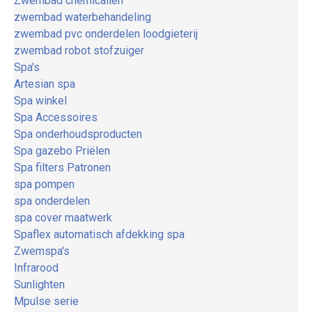
Zwembad chemicaliën
zwembad waterbehandeling
zwembad pvc onderdelen loodgieterij
zwembad robot stofzuiger
Spa's
Artesian spa
Spa winkel
Spa Accessoires
Spa onderhoudsproducten
Spa gazebo Priëlen
Spa filters Patronen
spa pompen
spa onderdelen
spa cover maatwerk
Spaflex automatisch afdekking spa
Zwemspa's
Infrarood
Sunlighten
Mpulse serie