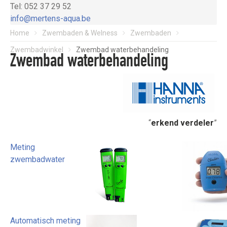
Tel: 052 37 29 52
info@mertens-aqua.be
Home
Zwembaden & Welness
Zwembaden
Zwembadwinkel
Zwembad waterbehandeling
Zwembad waterbehandeling
“
erkend verdeler
”
Meting
zwembadwater
Automatisch meting