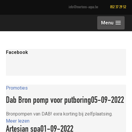
info@mertens-aqua.be
052 37 29 52
Menu
Facebook
Promoties
Dab Bron pomp voor putboring
05-09-2022
Bronpompen van DAB! exra korting bij zelfplaatsing.
Meer lezen
Artesian spa
01-09-2022