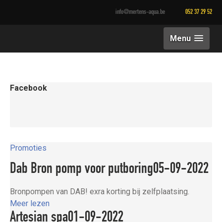
info@mertens-aqua.be
052 37 29 52
Menu
Facebook
Promoties
Dab Bron pomp voor putboring
05-09-2022
Bronpompen van DAB! exra korting bij zelfplaatsing.
Meer lezen
Artesian spa
01-09-2022