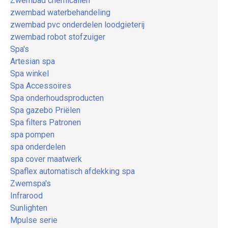
Zwembad chemicaliën
zwembad waterbehandeling
zwembad pvc onderdelen loodgieterij
zwembad robot stofzuiger
Spa's
Artesian spa
Spa winkel
Spa Accessoires
Spa onderhoudsproducten
Spa gazebo Priëlen
Spa filters Patronen
spa pompen
spa onderdelen
spa cover maatwerk
Spaflex automatisch afdekking spa
Zwemspa's
Infrarood
Sunlighten
Mpulse serie