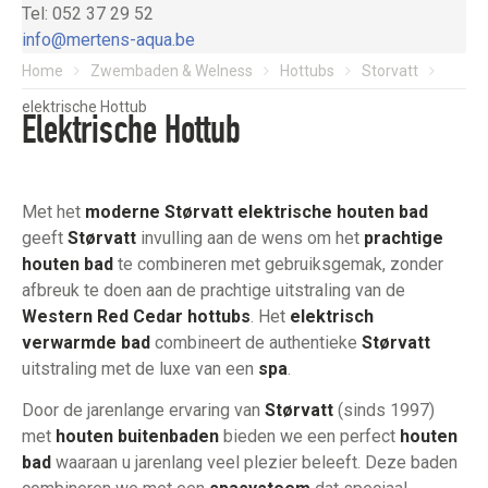
Tel: 052 37 29 52
info@mertens-aqua.be
Home
Zwembaden & Welness
Hottubs
Storvatt
elektrische Hottub
Elektrische Hottub
Met het
moderne Størvatt elektrische houten bad
geeft
Størvatt
invulling aan de wens om het
prachtige
houten bad
te combineren met gebruiksgemak, zonder
afbreuk te doen aan de prachtige uitstraling van de
Western Red Cedar hottubs
. Het
elektrisch
verwarmde bad
combineert de authentieke
Størvatt
uitstraling met de luxe van een
spa
.
Door de jarenlange ervaring van
Størvatt
(sinds 1997)
met
houten buitenbaden
bieden we een perfect
houten
bad
waaraan u jarenlang veel plezier beleeft. Deze baden