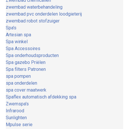
Zwembad chemicaliën
zwembad waterbehandeling
zwembad pvc onderdelen loodgieterij
zwembad robot stofzuiger
Spa's
Artesian spa
Spa winkel
Spa Accessoires
Spa onderhoudsproducten
Spa gazebo Priëlen
Spa filters Patronen
spa pompen
spa onderdelen
spa cover maatwerk
Spaflex automatisch afdekking spa
Zwemspa's
Infrarood
Sunlighten
Mpulse serie