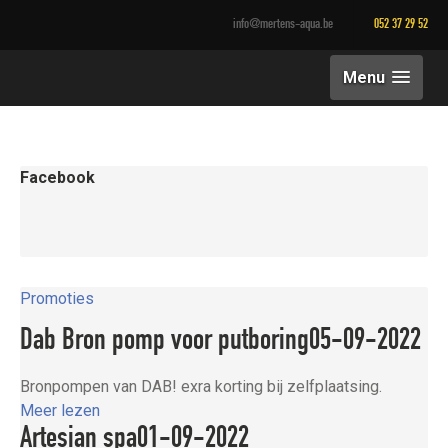
info@mertens-aqua.be
052 37 29 52
Menu
Facebook
Promoties
Dab Bron pomp voor putboring
05-09-2022
Bronpompen van DAB! exra korting bij zelfplaatsing.
Meer lezen
Artesian spa
01-09-2022