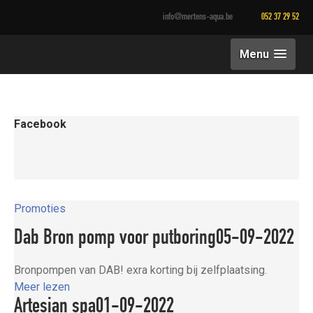
info@mertens-aqua.be
052 37 29 52
Menu
Facebook
Promoties
Dab Bron pomp voor putboring
05-09-2022
Bronpompen van DAB! exra korting bij zelfplaatsing.
Meer lezen
Artesian spa
01-09-2022