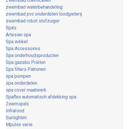
Zwembad chemicaliën
zwembad waterbehandeling
zwembad pvc onderdelen loodgieterij
zwembad robot stofzuiger
Spa's
Artesian spa
Spa winkel
Spa Accessoires
Spa onderhoudsproducten
Spa gazebo Priëlen
Spa filters Patronen
spa pompen
spa onderdelen
spa cover maatwerk
Spaflex automatisch afdekking spa
Zwemspa's
Infrarood
Sunlighten
Mpulse serie