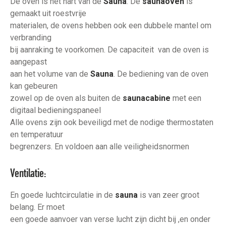
De oven is het hart van de
Sauna
. De
saunaoven
is
gemaakt uit roestvrije
materialen, de ovens hebben ook een dubbele mantel om
verbranding
bij aanraking te voorkomen. De capaciteit van de oven is
aangepast
aan het volume van de
Sauna
. De bediening van de oven
kan gebeuren
zowel op de oven als buiten de
saunacabine
met een
digitaal bedieningspaneel
Alle ovens zijn ook beveiligd met de nodige thermostaten
en temperatuur
begrenzers. En voldoen aan alle veiligheidsnormen
Ventilatie:
En goede luchtcirculatie in de
sauna
is van zeer groot
belang. Er moet
een goede aanvoer van verse lucht zijn dicht bij ,en onder