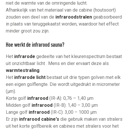
niet de warmte van de omringende lucht.
Afhankelijk van het materiaal van de cabine (houtsoort)
zouden een deel van de
infraroodstralen
geabsorbeerd
in plaats van teruggekaatst worden, waardoor het effect
minder groot zou zijn.
Hoe werkt de infrarood sauna?
Het
infrarode
gedeelte van het kleurenspectrum bestaat
uit onzichtbaar licht . Mens en dier ervaart deze als
warmtestraling
.
Het
infrarode licht
bestaat uit drie typen golven met elk
een eigen golflengte. Die wordt uitgedrukt in micrometer
(µm).
Korte golf
infrarood
(IR-A): 0,76 – 1,40 µm
Midden golf
infrarood
(IR-B): 1,40 – 3,00 µm
Lange golf
infrarood
(IR-C): 3,00 – 1000 µm
Er zijn
infrarood cabine's
die gebruik maken van stralers
uit het korte golfbereik en cabines met stralers voor het