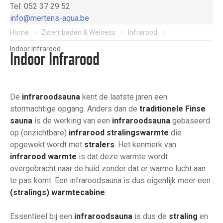
Tel: 052 37 29 52
info@mertens-aqua.be
Home
Zwembaden & Welness
Infrarood
Indoor Infrarood
Indoor Infrarood
De
infraroodsauna
kent de laatste jaren een
stormachtige opgang. Anders dan de
traditionele Finse
sauna
is de werking van een
infraroodsauna
gebaseerd
op (onzichtbare)
infrarood stralingswarmte
die
opgewekt wordt met
stralers
. Het kenmerk van
infrarood warmte
is dat deze warmte wordt
overgebracht naar de huid zonder dat er warme lucht aan
te pas komt. Een infraroodsauna is dus eigenlijk meer een
(stralings) warmtecabine
.
Essentieel bij een
infraroodsauna
is dus de
straling
en