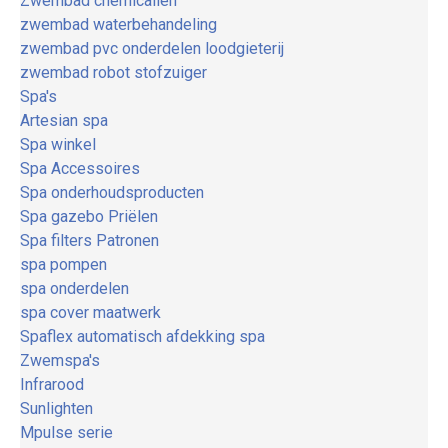
Zwembad chemicaliën
zwembad waterbehandeling
zwembad pvc onderdelen loodgieterij
zwembad robot stofzuiger
Spa's
Artesian spa
Spa winkel
Spa Accessoires
Spa onderhoudsproducten
Spa gazebo Priëlen
Spa filters Patronen
spa pompen
spa onderdelen
spa cover maatwerk
Spaflex automatisch afdekking spa
Zwemspa's
Infrarood
Sunlighten
Mpulse serie