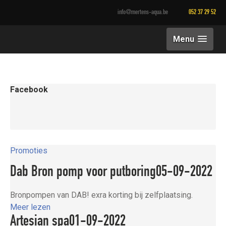
info@mertens-aqua.be
052 37 29 52
Menu
Facebook
Promoties
Dab Bron pomp voor putboring
05-09-2022
Bronpompen van DAB! exra korting bij zelfplaatsing.
Meer lezen
Artesian spa
01-09-2022