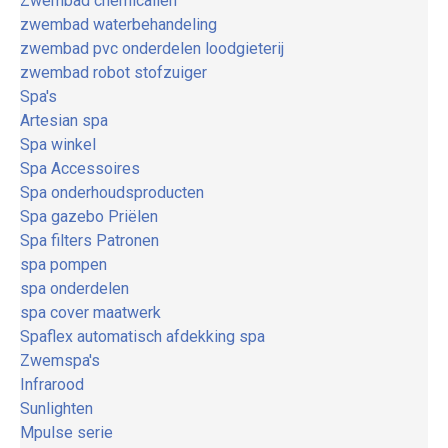
Zwembad chemicaliën
zwembad waterbehandeling
zwembad pvc onderdelen loodgieterij
zwembad robot stofzuiger
Spa's
Artesian spa
Spa winkel
Spa Accessoires
Spa onderhoudsproducten
Spa gazebo Priëlen
Spa filters Patronen
spa pompen
spa onderdelen
spa cover maatwerk
Spaflex automatisch afdekking spa
Zwemspa's
Infrarood
Sunlighten
Mpulse serie