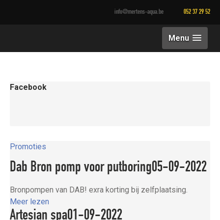
info@mertens-aqua.be
052 37 29 52
Menu
Facebook
Promoties
Dab Bron pomp voor putboring
05-09-2022
Bronpompen van DAB! exra korting bij zelfplaatsing.
Meer lezen
Artesian spa
01-09-2022