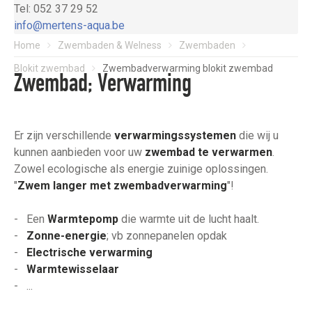
Tel: 052 37 29 52
info@mertens-aqua.be
Home
Zwembaden & Welness
Zwembaden
Blokit zwembad
Zwembadverwarming blokit zwembad
Zwembad; Verwarming
Er zijn verschillende
verwarmingssystemen
die wij u
kunnen aanbieden voor uw
zwembad te verwarmen
.
Zowel ecologische als energie zuinige oplossingen.
"
Zwem langer met zwembadverwarming
"!
- Een
Warmtepomp
die warmte uit de lucht haalt.
-
Zonne-energie
; vb zonnepanelen opdak
-
Electrische verwarming
-
Warmtewisselaar
- ...