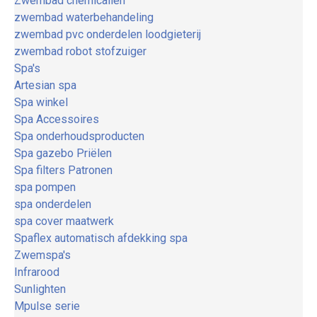
Zwembad chemicaliën
zwembad waterbehandeling
zwembad pvc onderdelen loodgieterij
zwembad robot stofzuiger
Spa's
Artesian spa
Spa winkel
Spa Accessoires
Spa onderhoudsproducten
Spa gazebo Priëlen
Spa filters Patronen
spa pompen
spa onderdelen
spa cover maatwerk
Spaflex automatisch afdekking spa
Zwemspa's
Infrarood
Sunlighten
Mpulse serie