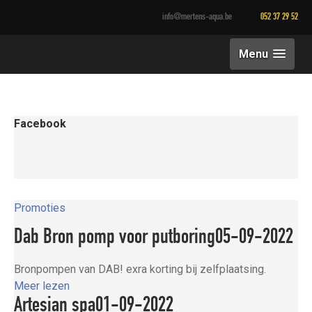
info@mertens-aqua.be
052 37 29 52
Menu
Facebook
Promoties
Dab Bron pomp voor putboring
05-09-2022
Bronpompen van DAB! exra korting bij zelfplaatsing.
Meer lezen
Artesian spa
01-09-2022