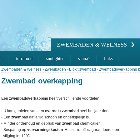
ZWEMBADEN & WELNESS
's
infrarood
sunlighten
sauna's
links
Zwembaden & Welness
›
Zwembaden
›
Blokit zwembad
›
Zwembadoverkapping b
Zwembad overkapping
Een
zwembadoverkapping
heeft verschillende voordelen;
- U kan genieten van een
overdekt zwembad
heel het jaar door.
- Een
zwemba
d dat altijd schoon en onberispelijk is.
- Minder onderhoud en gebruik van
zwembad
chemicaliën
- Besparing op
verwarmingskosten
. Het serre-effect garandeerd een
stijging tot 12°C.