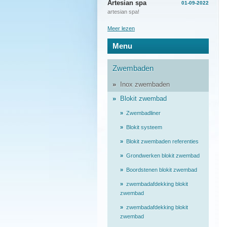
Artesian spa
01-09-2022
artesian spa!
Meer lezen
Menu
Zwembaden
Inox zwembaden
Blokit zwembad
Zwembadliner
Blokit systeem
Blokit zwembaden referenties
Grondwerken blokit zwembad
Boordstenen blokit zwembad
zwembadafdekking blokit
zwembad
zwembadafdekking blokit
zwembad