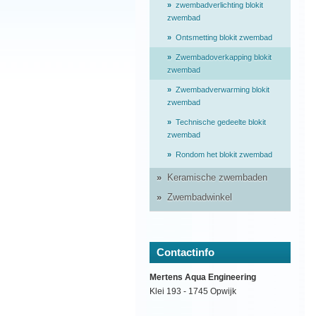
zwembadverlichting blokit
zwembad
Ontsmetting blokit zwembad
Zwembadoverkapping blokit
zwembad
Zwembadverwarming blokit
zwembad
Technische gedeelte blokit
zwembad
Rondom het blokit zwembad
Keramische zwembaden
Zwembadwinkel
Contactinfo
Mertens Aqua Engineering
Klei 193 - 1745 Opwijk