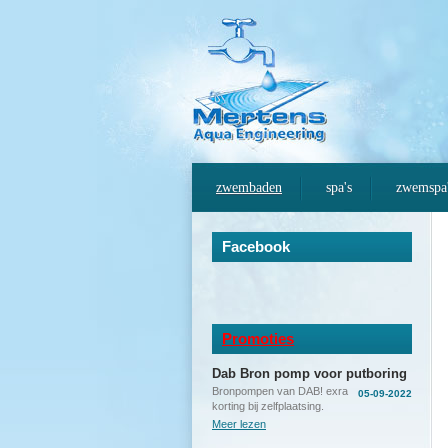
zwembaden
spa's
zwemspa
Facebook
Promoties
Dab Bron pomp voor putboring
Bronpompen van DAB! exra
05-09-2022
korting bij zelfplaatsing.
Meer lezen