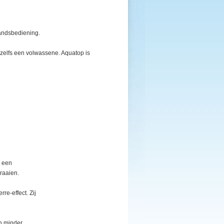
andsbediening.
 zelfs een volwassene. Aquatop is
t een
raaien.
re-effect. Zij
in minder