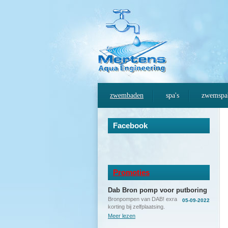
zwembaden
spa's
zwemspa
Facebook
Promoties
Dab Bron pomp voor putboring
Bronpompen van DAB! exra
05-09-2022
korting bij zelfplaatsing.
Meer lezen