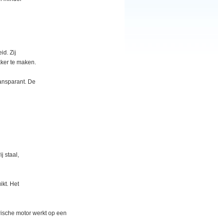
d. Zij
ker te maken.
transparant. De
j staal,
ikt. Het
rische motor werkt op een