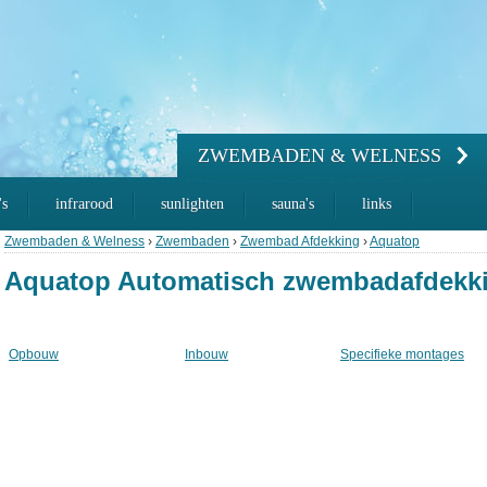
ZWEMBADEN & WELNESS
's
infrarood
sunlighten
sauna's
links
Zwembaden & Welness
›
Zwembaden
›
Zwembad Afdekking
›
Aquatop
Aquatop Automatisch zwembadafdekk
Opbouw
Inbouw
Specifieke montages