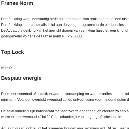
Franse Norm
De afdekking wordt eenvoudig bediend door middel van drukknoppen of een afst
De afdekking loopt automatisch tot aan de voorgeprogrammeerde eindposities.
De Aquatop afdekking kan het gewicht dragen van een klein huisdier, een kind, of
goedgekeurd volgens de Franse norm NF P 90-308.
Top Lock
video?
Bespaar energie
Door een zwembad af te dekken worden verdamping en warmteverlies beperkt to
minimum. Voor een overdekt zwembad zal de ontvochtiging veel minder moeten d
De solar lamellen zijn transparant met een zwarte onderlaag, en creëren zo een ser
warmen een zwembad 4° tot 8° C op, afhankelijk van de geografische locatie.
Aquatop draagt ook bij tot het properder houden van het zwembad. Dit resulteert 