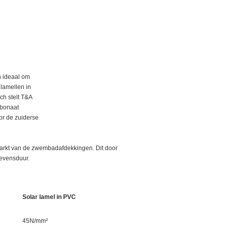
n ideaal om
lamellen in
ch stelt T&A
rbonaat
or de zuiderse
markt van de zwembadafdekkingen. Dit door
levensduur.
Solar lamel in PVC
45N/mm²