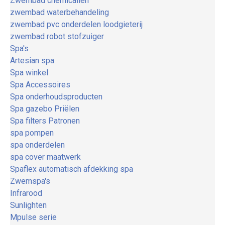
Zwembad chemicaliën
zwembad waterbehandeling
zwembad pvc onderdelen loodgieterij
zwembad robot stofzuiger
Spa's
Artesian spa
Spa winkel
Spa Accessoires
Spa onderhoudsproducten
Spa gazebo Priëlen
Spa filters Patronen
spa pompen
spa onderdelen
spa cover maatwerk
Spaflex automatisch afdekking spa
Zwemspa's
Infrarood
Sunlighten
Mpulse serie