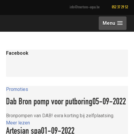
info@mertens-aqua.be
052 37 29 52
Menu
Facebook
Promoties
Dab Bron pomp voor putboring
05-09-2022
Bronpompen van DAB! exra korting bij zelfplaatsing.
Meer lezen
Artesian spa
01-09-2022